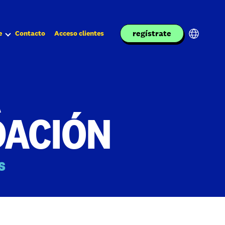
regístrate
e
Contacto
Acceso clientes
A
DACIÓN
s