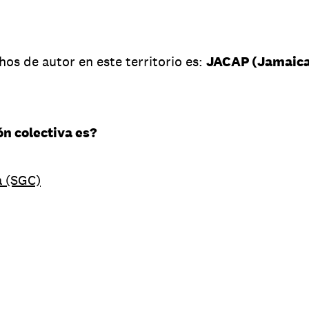
os de autor en este territorio es:
JACAP (Jamaica
ón colectiva es?
a (SGC)