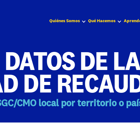
Quiénes Somos
Qué Hacemos
Aprend
 DATOS DE L
AD DE RECAU
GC/CMO local por territorio o paí