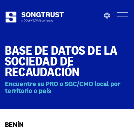
Quiénes Somos
BASE DE DATOS DE LA
SOCIEDAD DE
RECAUDACIÓN
Encuentre su PRO o SGC/CMO local por
Qué Hacemos
territorio o país
BENÍN