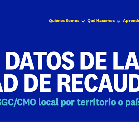
Quiénes Somos
Qué Hacemos
Aprend
 DATOS DE L
AD DE RECAU
GC/CMO local por territorio o paí