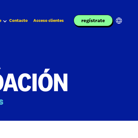
regístrate
e
Contacto
Acceso clientes
A
DACIÓN
s